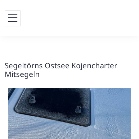
Skip
to
content
Segeltörns Ostsee Kojencharter
Mitsegeln