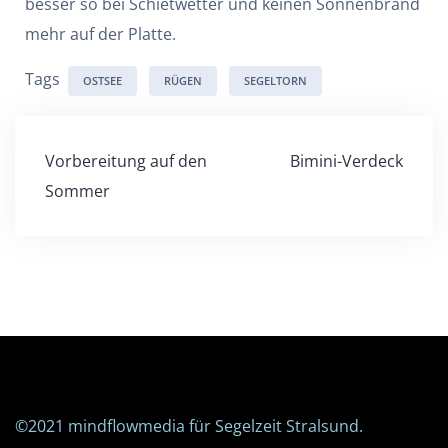
besser so bei Schietwetter und keinen Sonnenbrand
mehr auf der Platte.
Tags
OSTSEE
RÜGEN
SEGELTORN
Beitragsnavigation
Vorbereitung auf den
Bimini-Verdeck
Sommer
©2021
mindflowmedia
für Segelzeit Stralsund.