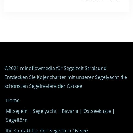
©2021
mindflowmedia
für Segelzeit Stralsund.
Entdecken Sie Kojencharter mit unserer Segelyacht die
schönsten Segelreviere der Ostsee.
Home
Mitsegeln | Segelyacht | Bavaria | Ostseeküste |
Segeltörn
Ihr Kontakt für den Segeltörn Ostsee