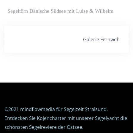
Segeltörn Dänische Südsee mit Luise & Wilhelm
Beitragsnavigation
Galerie Fernweh
©2021
mindflowmedia
für Segelzeit Stralsund.
Entdecken Sie Kojencharter mit unserer Segelyacht die
schönsten Segelreviere der Ostsee.