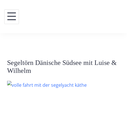
Skip
to
content
Segeltörn Dänische Südsee mit Luise &
Wilhelm